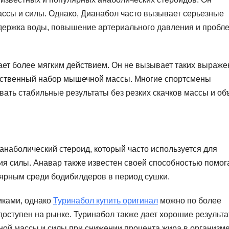
ссы и силы. Однако, Дианабол часто вызывает серьезные
адержка воды, повышение артериального давления и пробл
ает более мягким действием. Он не вызывает таких выраж
ественный набор мышечной массы. Многие спортсмены
вать стабильные результаты без резких скачков массы и об
анаболический стероид, который часто используется для
ия силы. Анавар также известен своей способностью помог
лярным среди бодибилдеров в период сушки.
иками, однако
Туринабол купить оригинал
можно по более
доступен на рынке. Туринабол также дает хорошие результа
ой массы и силы при снижении процента жира в организме