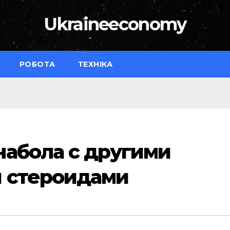
Ukraineeconomy
РОБОТА
ТЕХНІКА
набола с другими
 стероидами