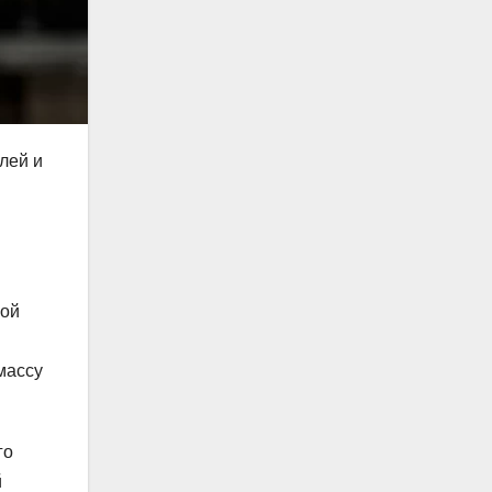
лей и
ной
массу
го
й