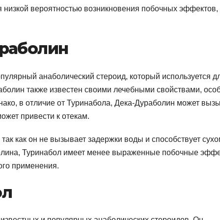
ся низкой вероятностью возникновения побочных эффектов,
ураболин
опулярный анаболический стероид, который используется д
аболин также известен своими лечебными свойствами, осо
нако, в отличие от Туринабола, Дека-Дураболин может выз
ожет привести к отекам.
 так как он не вызывает задержки воды и способствует сух
болина, Туринабол имеет менее выраженные побочные эффе
ого применения.
ол
 известных и популярных анаболических стероидов. Он