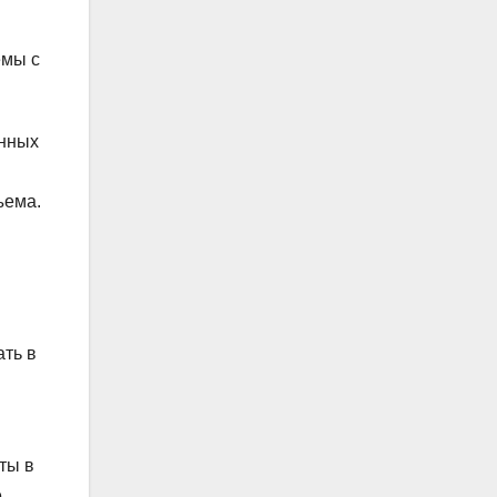
емы с
енных
ъема.
ать в
ты в
.