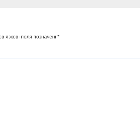
в’язкові поля позначені
*