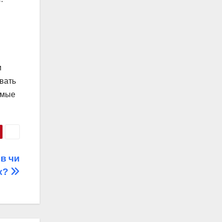
и
вать
емые
в чи
к?