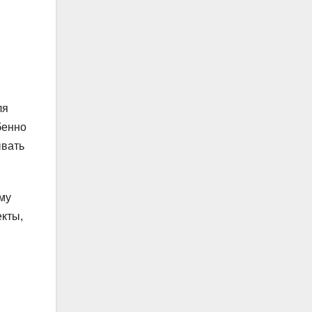
ля
бенно
ывать
ому
кты,