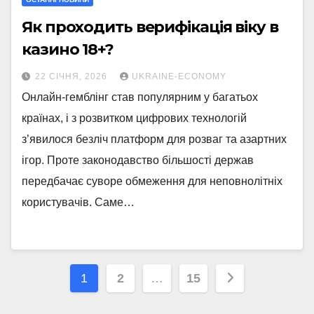
Як проходить верифікація віку в
казино 18+?
22 СІЧНЯ, 2026
UKRAINE-ECONOMY
Онлайн-гемблінг став популярним у багатьох
країнах, і з розвитком цифрових технологій
з’явилося безліч платформ для розваг та азартних
ігор. Проте законодавство більшості держав
передбачає суворе обмеження для неповнолітніх
користувачів. Саме…
Навігація
1
2
…
15
записів