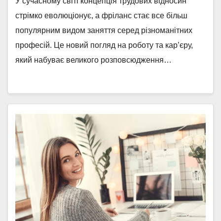
У сучасному світі концепція трудових відносин
стрімко еволюціонує, а фріланс стає все більш
популярним видом заняття серед різноманітних
професій. Це новий погляд на роботу та кар’єру,
який набуває великого розповсюдження…