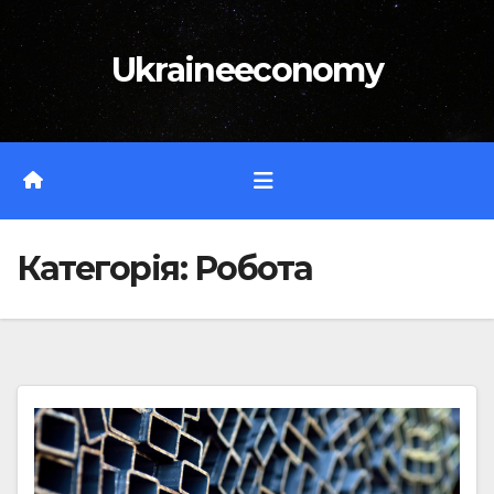
Перейти
до
Ukraineeconomy
вмісту
Категорія:
Робота