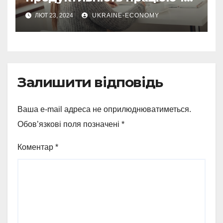
віддалено
ЛЮТ 23, 2024
UKRAINE-ECONOMY
Залишити відповідь
Ваша e-mail адреса не оприлюднюватиметься.
Обов’язкові поля позначені
*
Коментар
*