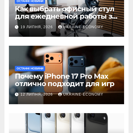
ОСТАННІ НОВИНИ
Как выбрать офисный стул
для ежедневной работы за
компьютером
19 ЛИПНЯ, 2026
UKRAINE-ECONOMY
ОСТАННІ НОВИНИ
Почему iPhone 17 Pro Max
отлично подходит для игр
12 ЛИПНЯ, 2026
UKRAINE-ECONOMY