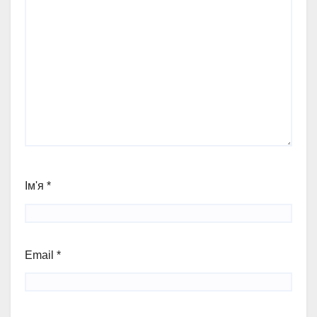
Ім'я
*
Email
*