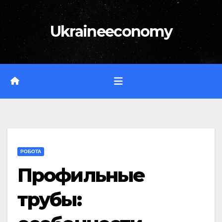
Перейти
до
Ukraineeconomy
вмісту
РОБОТА
Профильные
трубы: