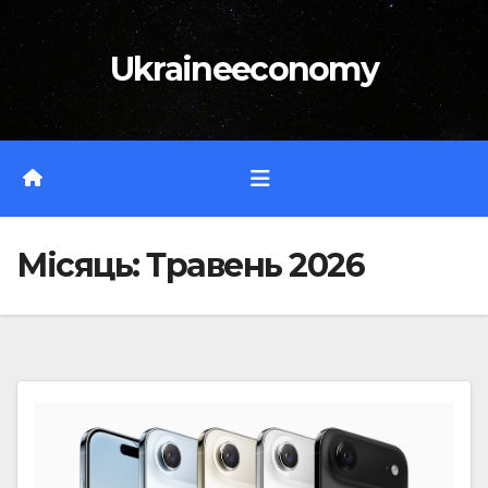
Перейти
до
Ukraineeconomy
вмісту
Місяць:
Травень 2026