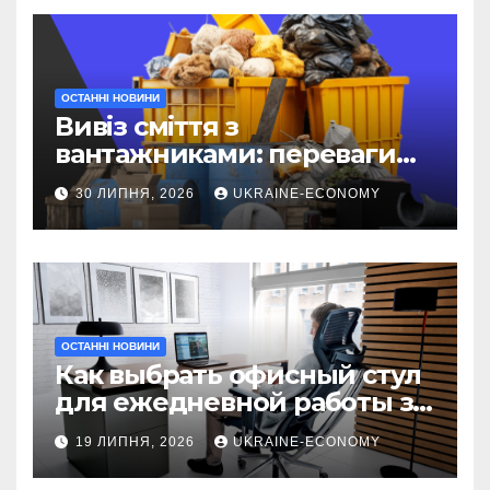
ОСТАННІ НОВИНИ
Вивіз сміття з
вантажниками: переваги
послуги
30 ЛИПНЯ, 2026
UKRAINE-ECONOMY
ОСТАННІ НОВИНИ
Как выбрать офисный стул
для ежедневной работы за
компьютером
19 ЛИПНЯ, 2026
UKRAINE-ECONOMY