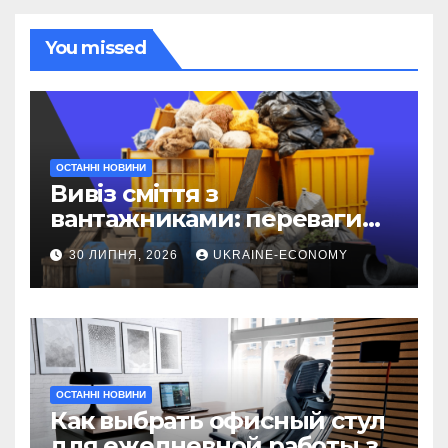
You missed
ОСТАННІ НОВИНИ
Вивіз сміття з
вантажниками: переваги
послуги
30 ЛИПНЯ, 2026
UKRAINE-ECONOMY
ОСТАННІ НОВИНИ
Как выбрать офисный стул
для ежедневной работы за