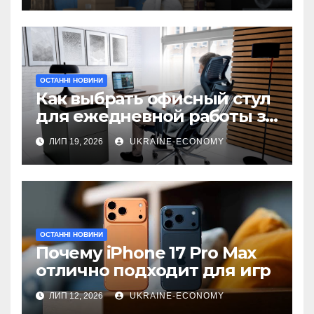
ОСТАННІ НОВИНИ
Как выбрать офисный стул
для ежедневной работы за
компьютером
ЛИП 19, 2026
UKRAINE-ECONOMY
ОСТАННІ НОВИНИ
Почему iPhone 17 Pro Max
отлично подходит для игр
ЛИП 12, 2026
UKRAINE-ECONOMY