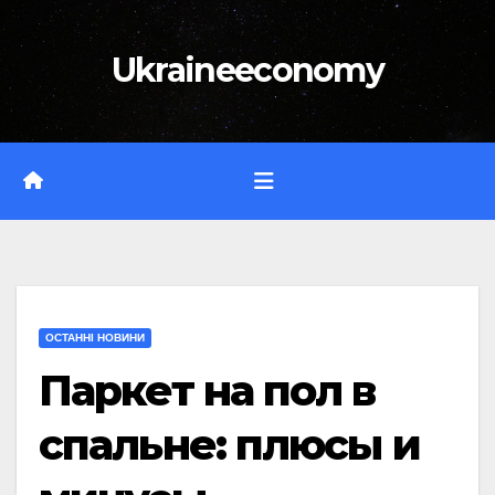
Перейти
до
Ukraineeconomy
вмісту
ОСТАННІ НОВИНИ
Паркет на пол в
спальне: плюсы и