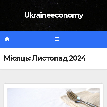
Перейти
до
Ukraineeconomy
вмісту
Місяць:
Листопад 2024