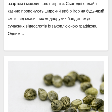
азартом і можливістю виграти. Сьогодні онлайн-
казино пропонують широкий вибір ігор на будь-який
смак, від класичних «одноруких бандитів» до
сучасних відеослотів із захоплюючою графікою.
Одним…