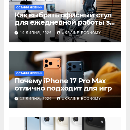
ОСТАННІ НОВИНИ
Как выбрать офисный стул
для ежедневной работы за
компьютером
19 ЛИПНЯ, 2026
UKRAINE-ECONOMY
ОСТАННІ НОВИНИ
Почему iPhone 17 Pro Max
отлично подходит для игр
12 ЛИПНЯ, 2026
UKRAINE-ECONOMY