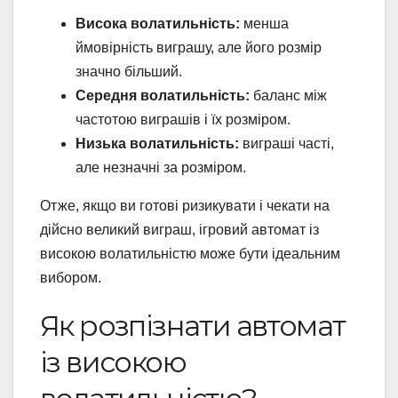
Висока волатильність:
менша
ймовірність виграшу, але його розмір
значно більший.
Середня волатильність:
баланс між
частотою виграшів і їх розміром.
Низька волатильність:
виграші часті,
але незначні за розміром.
Отже, якщо ви готові ризикувати і чекати на
дійсно великий виграш, ігровий автомат із
високою волатильністю може бути ідеальним
вибором.
Як розпізнати автомат
із високою