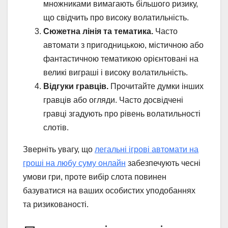
множниками вимагають більшого ризику,
що свідчить про високу волатильність.
Сюжетна лінія та тематика.
Часто
автомати з пригодницькою, містичною або
фантастичною тематикою орієнтовані на
великі виграші і високу волатильність.
Відгуки гравців.
Прочитайте думки інших
гравців або огляди. Часто досвідчені
гравці згадують про рівень волатильності
слотів.
Зверніть увагу, що
легальні ігрові автомати на
гроші на любу суму онлайн
забезпечують чесні
умови гри, проте вибір слота повинен
базуватися на ваших особистих уподобаннях
та ризикованості.