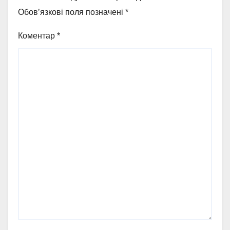
Обов’язкові поля позначені
*
Коментар
*