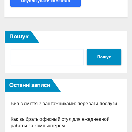
Пошук
Пошук
Останні записи
Вивіз сміття з вантажниками: переваги послуги
Как выбрать офисный стул для ежедневной
работы за компьютером