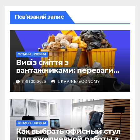
Пов’язаний запис
ОСТАННІ НОВИНИ
Вивіз сміття з
вантажниками: переваги
послуги
ЛИП 30, 2026
UKRAINE-ECONOMY
ОСТАННІ НОВИНИ
Как выбрать офисный стул
для ежедневной работы за