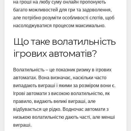
на гроші на любу суму онлайн пропонують
багато можливостей для гри та задоволення,
але потрібно розуміти особливості слотів, щоб
насолоджуватися процесом максимально.
Що таке волатильність
ігрових автоматів?
Волатильність – це показник ризику в ігрових
автоматах. Вона визначає, наскільки часто
випадають виграші і якими за розміром вони є.
Ігрові автомати з високою волатильністю, як
правило, видають великі виграші, але
відбувається це рідко. Водночас автомати з
низькою волатильністю дають часті, але менші
виграші.