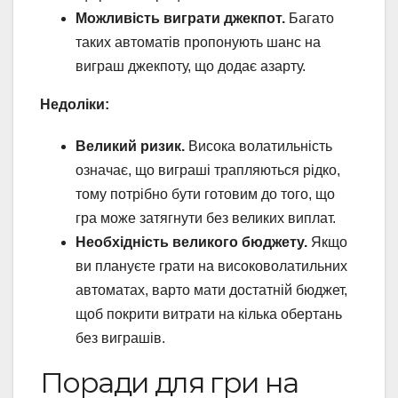
Можливість виграти джекпот.
Багато
таких автоматів пропонують шанс на
виграш джекпоту, що додає азарту.
Недоліки:
Великий ризик.
Висока волатильність
означає, що виграші трапляються рідко,
тому потрібно бути готовим до того, що
гра може затягнути без великих виплат.
Необхідність великого бюджету.
Якщо
ви плануєте грати на високоволатильних
автоматах, варто мати достатній бюджет,
щоб покрити витрати на кілька обертань
без виграшів.
Поради для гри на