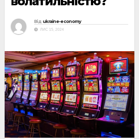
волатильністю?
Від
ukraine-economy
ЛИС 15, 2024