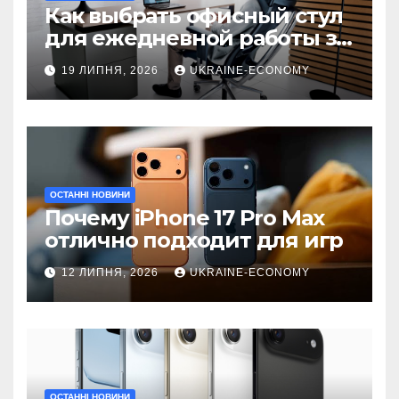
Как выбрать офисный стул
для ежедневной работы за
компьютером
19 ЛИПНЯ, 2026
UKRAINE-ECONOMY
ОСТАННІ НОВИНИ
Почему iPhone 17 Pro Max
отлично подходит для игр
12 ЛИПНЯ, 2026
UKRAINE-ECONOMY
ОСТАННІ НОВИНИ