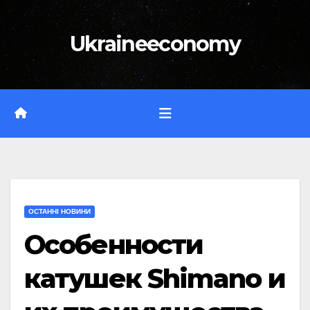
Перейти
до
Ukraineeconomy
вмісту
ОСТАННІ НОВИНИ
Особенности
катушек Shimano и