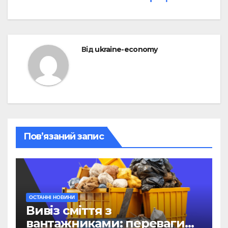
Від
ukraine-economy
Пов’язаний запис
ОСТАННІ НОВИНИ
Вивіз сміття з
вантажниками: переваги