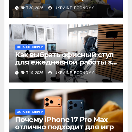
послуги
ЛИП 30, 2026
UKRAINE-ECONOMY
ОСТАННІ НОВИНИ
Как выбрать офисный стул
для ежедневной работы за
компьютером
ЛИП 19, 2026
UKRAINE-ECONOMY
ОСТАННІ НОВИНИ
Почему iPhone 17 Pro Max
отлично подходит для игр