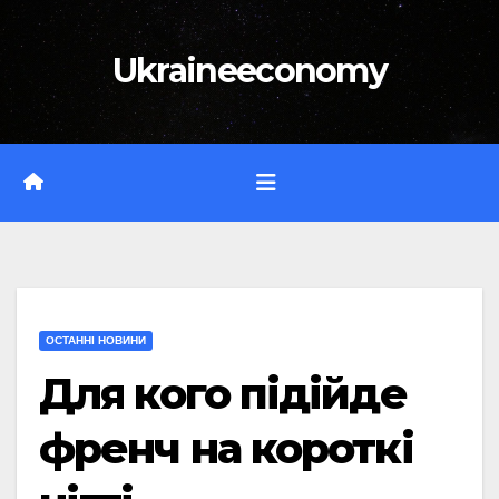
Перейти
до
Ukraineeconomy
вмісту
ОСТАННІ НОВИНИ
Для кого підійде
френч на короткі