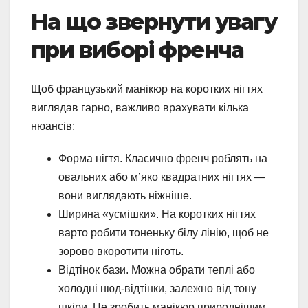
На що звернути увагу
при виборі френча
Щоб французький манікюр на коротких нігтях
виглядав гарно, важливо врахувати кілька
нюансів:
Форма нігтя. Класично френч роблять на
овальних або м’яко квадратних нігтях —
вони виглядають ніжніше.
Ширина «усмішки». На коротких нігтях
варто робити тоненьку білу лінію, щоб не
зорово вкоротити ніготь.
Відтінок бази. Можна обрати теплі або
холодні нюд-відтінки, залежно від тону
шкіри. Це зробить манікюр природнішим.