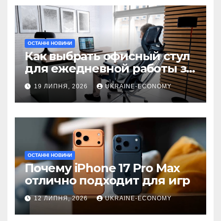
ОСТАННІ НОВИНИ
Как выбрать офисный стул
для ежедневной работы за
компьютером
19 ЛИПНЯ, 2026
UKRAINE-ECONOMY
ОСТАННІ НОВИНИ
Почему iPhone 17 Pro Max
отлично подходит для игр
12 ЛИПНЯ, 2026
UKRAINE-ECONOMY