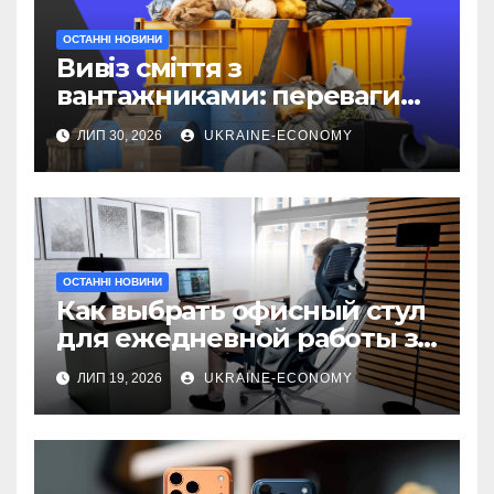
ОСТАННІ НОВИНИ
Вивіз сміття з
вантажниками: переваги
послуги
ЛИП 30, 2026
UKRAINE-ECONOMY
ОСТАННІ НОВИНИ
Как выбрать офисный стул
для ежедневной работы за
компьютером
ЛИП 19, 2026
UKRAINE-ECONOMY