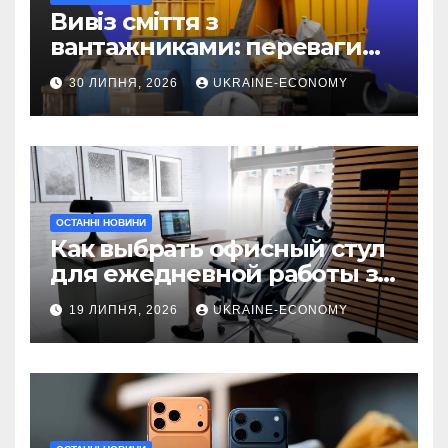
Вивіз сміття з
вантажниками: переваги
послуги
30 ЛИПНЯ, 2026
UKRAINE-ECONOMY
ОСТАННІ НОВИНИ
Как выбрать офисный стул
для ежедневной работы за
компьютером
19 ЛИПНЯ, 2026
UKRAINE-ECONOMY